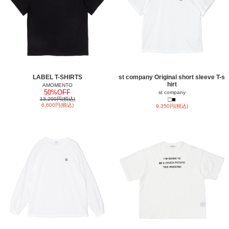
LABEL T-SHIRTS
st company Original short sleeve T-s
hirt
AMOMENTO
50%OFF
st company
□
■
13,200円(税込)
6,600円(税込)
9,350円(税込)