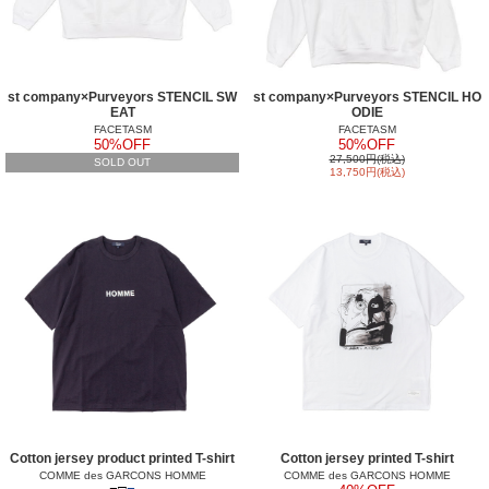
st company×Purveyors STENCIL SW
st company×Purveyors STENCIL HO
EAT
ODIE
FACETASM
FACETASM
50%OFF
50%OFF
27,500円(税込)
SOLD OUT
13,750円(税込)
Cotton jersey product printed T-shirt
Cotton jersey printed T-shirt
COMME des GARCONS HOMME
COMME des GARCONS HOMME