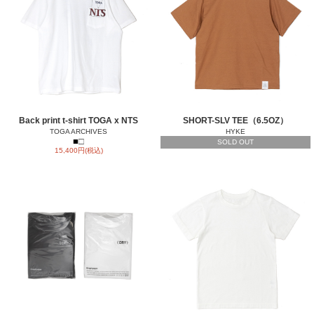
Back print t-shirt TOGA x NTS
SHORT-SLV TEE（6.5OZ）
TOGA ARCHIVES
HYKE
■
□
SOLD OUT
15,400円(税込)