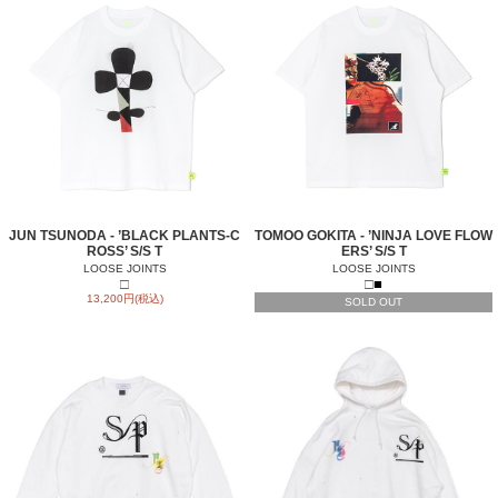
JUN TSUNODA - ’BLACK PLANTS-C
TOMOO GOKITA - ’NINJA LOVE FLOW
ROSS’ S/S T
ERS’ S/S T
LOOSE JOINTS
LOOSE JOINTS
□
□
■
13,200円(税込)
SOLD OUT