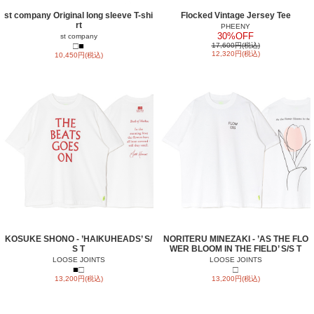
st company Original long sleeve T-shi
Flocked Vintage Jersey Tee
rt
PHEENY
30%OFF
st company
□
■
17,600円(税込)
12,320円(税込)
10,450円(税込)
KOSUKE SHONO - ’HAIKUHEADS’ S/
NORITERU MINEZAKI - ’AS THE FLO
S T
WER BLOOM IN THE FIELD’ S/S T
LOOSE JOINTS
LOOSE JOINTS
■
□
□
13,200円(税込)
13,200円(税込)