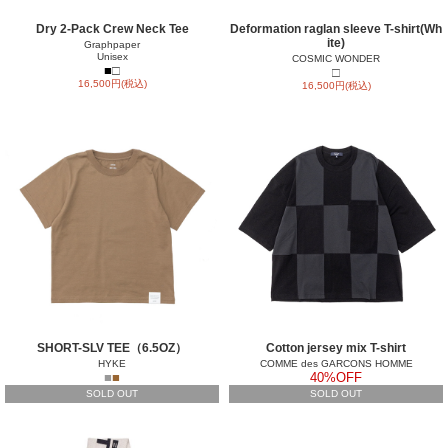
Dry 2-Pack Crew Neck Tee
Deformation raglan sleeve T-shirt(Wh
ite)
Graphpaper
Unisex
COSMIC WONDER
■
□
□
16,500円(税込)
16,500円(税込)
SHORT-SLV TEE（6.5OZ）
Cotton jersey mix T-shirt
HYKE
COMME des GARCONS HOMME
■
■
40%OFF
SOLD OUT
SOLD OUT