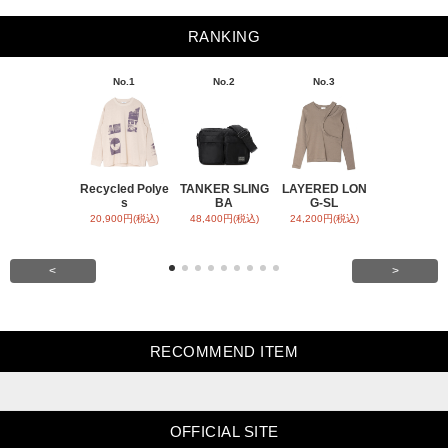
RANKING
No.1
No.2
No.3
No.4
Recycled Polye
TANKER SLING
LAYERED LON
BACK SATI
s
BA
G-SL
ARR
20,900円(税込)
48,400円(税込)
24,200円(税込)
31,900円(税
<
>
RECOMMEND ITEM
OFFICIAL SITE