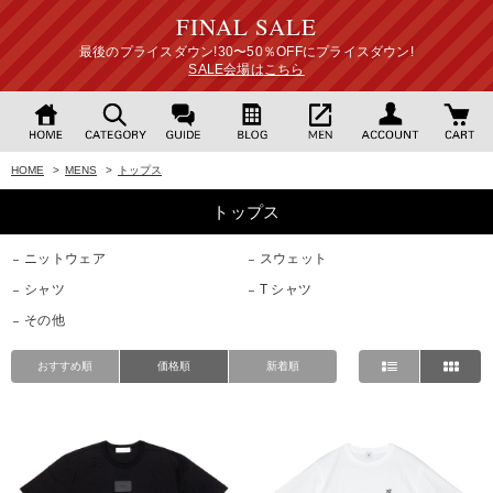
FINAL SALE
最後のプライスダウン!30〜50％OFFにプライスダウン!
SALE会場はこちら
HOME
>
MENS
>
トップス
トップス
ニットウェア
スウェット
シャツ
T シャツ
その他
おすすめ順
価格順
新着順