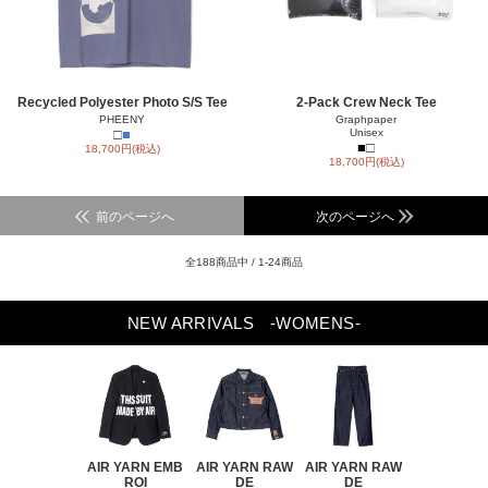
Recycled Polyester Photo S/S Tee
2-Pack Crew Neck Tee
PHEENY
Graphpaper
□
■
Unisex
■
□
18,700円(税込)
18,700円(税込)
前のページへ
次のページへ
全188商品中 / 1-24商品
NEW ARRIVALS
-WOMENS-
AIR YARN EMB
AIR YARN RAW
AIR YARN RAW
AIR YARN 
ROI
DE
DE
PA