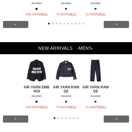
doublet
doublet
doublet
doublet
■
■
■
■
■
198,000円(税込)
75,900円(税込)
52,800円(税込)
57,200円(税
<
>
NEW ARRIVALS
-MENS-
AIR YARN EMB
AIR YARN RAW
AIR YARN RAW
AIR YARN 
ROI
DE
DE
PA
doublet
doublet
doublet
doublet
■
■
■
■
■
198,000円(税込)
75,900円(税込)
52,800円(税込)
57,200円(税
<
>