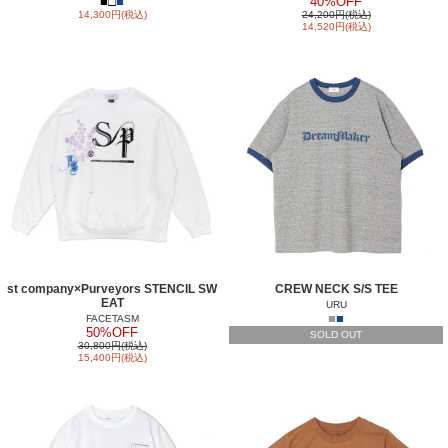
■
□
■
40%OFF
14,300円(税込)
24,200円(税込)
14,520円(税込)
st company×Purveyors STENCIL SW
CREW NECK S/S TEE
EAT
URU
■
■
FACETASM
50%OFF
SOLD OUT
30,800円(税込)
15,400円(税込)