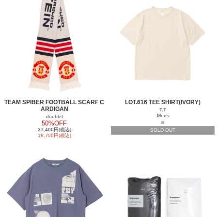
TEAM SPIBER FOOTBALL SCARF C
LOT.616 TEE SHIRT(IVORY)
ARDIGAN
T.T
Mens
doublet
■
50%OFF
37,400円(税込)
SOLD OUT
18,700円(税込)