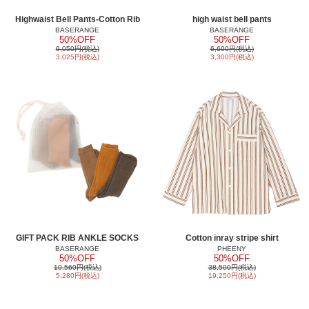
Highwaist Bell Pants-Cotton Rib
high waist bell pants
BASERANGE
BASERANGE
50%OFF
50%OFF
6,050円(税込)
6,600円(税込)
3,025円(税込)
3,300円(税込)
GIFT PACK RIB ANKLE SOCKS
Cotton inray stripe shirt
BASERANGE
PHEENY
50%OFF
50%OFF
10,560円(税込)
38,500円(税込)
5,280円(税込)
19,250円(税込)