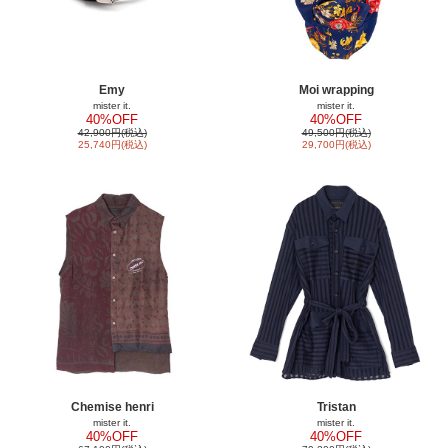
Emy
Moi wrapping
mister it.
mister it.
40%OFF
40%OFF
42,900円(税込)
49,500円(税込)
25,740円(税込)
29,700円(税込)
Chemise henri
Tristan
mister it.
mister it.
40%OFF
40%OFF