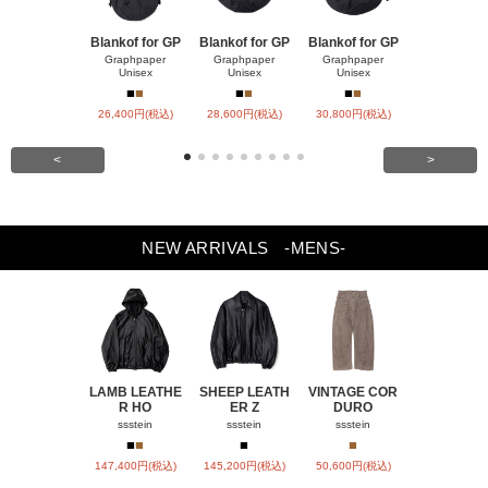
Blankof for GP
Blankof for GP
Blankof for GP
LAMB LEA
R HO
Graphpaper
Graphpaper
Graphpaper
Unisex
Unisex
Unisex
ssstein
■
■
■
■
■
■
■
■
26,400円(税込)
28,600円(税込)
30,800円(税込)
147,400円(
<
>
NEW ARRIVALS
-MENS-
LAMB LEATHE
SHEEP LEATH
VINTAGE COR
WINDFALL
R HO
ER Z
DURO
ACH
ssstein
ssstein
ssstein
visvim
■
■
■
■
■
147,400円(税込)
145,200円(税込)
50,600円(税込)
SOLD OU