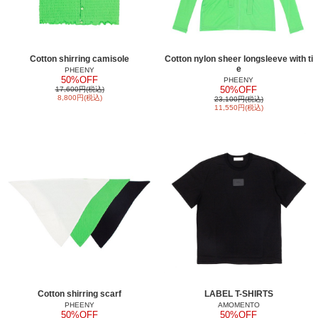
Cotton shirring camisole
Cotton nylon sheer longsleeve with ti
e
PHEENY
50%OFF
PHEENY
50%OFF
17,600円(税込)
8,800円(税込)
23,100円(税込)
11,550円(税込)
Cotton shirring scarf
LABEL T-SHIRTS
PHEENY
AMOMENTO
50%OFF
50%OFF