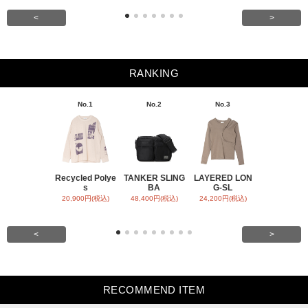
<
>
RANKING
No.1
No.2
No.3
No.4
Recycled Polye
TANKER SLING
LAYERED LON
BACK SATI
s
BA
G-SL
ARR
20,900円(税込)
48,400円(税込)
24,200円(税込)
31,900円(税
<
>
RECOMMEND ITEM