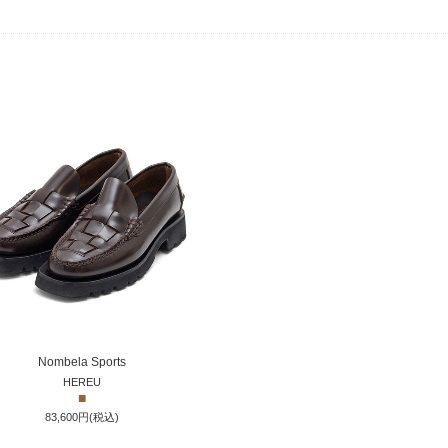
Nombela Sports
HEREU
■
83,600円(税込)