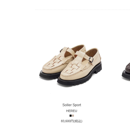
Soller Sport
HEREU
■
■
83,600円(税込)