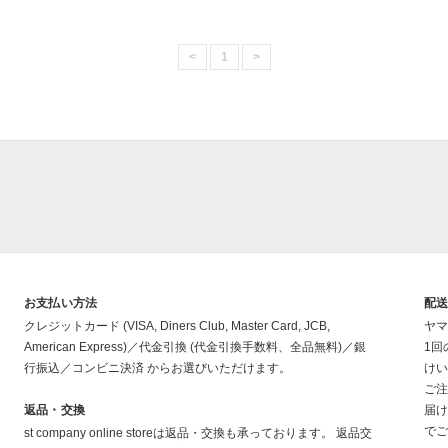
<
1
>
お支払い方法
配
クレジットカード (VISA, Diners Club, Master Card, JCB,
ヤマ
American Express)／代金引換 (代金引換手数料、全品無料)／銀
1回
行振込／コンビニ決済 からお選びいただけます。
けい
ご注
返品・交換
届け
でご
st company online storeは返品・交換も承っております。 返品交