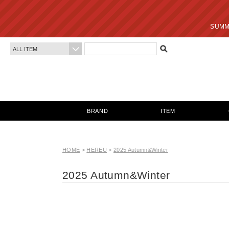
SUMMER SALE 最終
BRAND
ITEM
HOME
>
HEREU
>
2025 Autumn&Winter
2025 Autumn&Winter