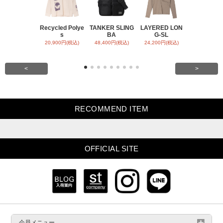
Recycled Polye
TANKER SLING
LAYERED LON
BACK SATI
s
BA
G-SL
ARR
20,900円(税込)
48,400円(税込)
24,200円(税込)
31,900円(税
<
>
RECOMMEND ITEM
OFFICIAL SITE
会員メニュー