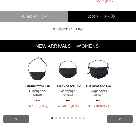
88,550円(税込)
前のページへ
次のページへ
全36商品中 / 1-24商品
NEW ARRIVALS
-WOMENS-
Blankof for GP
Blankof for GP
Blankof for GP
LAMB LEA
R HO
Graphpaper
Graphpaper
Graphpaper
Unisex
Unisex
Unisex
ssstein
■
■
■
■
■
■
■
■
26,400円(税込)
28,600円(税込)
30,800円(税込)
147,400円(
<
>