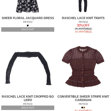
SHEER FLORAL JACQUARD DRESS
RASCHEL LACE KNIT TIGHTS
FETICO
FETICO
■
30%OFF
26,400円(税込)
SOLD OUT
18,480円(税込)
RASCHEL LACE KNIT CROPPED BO
CONVERTIBLE SHEER STRIPE KNIT
LERO
CARDIGAN
FETICO
FETICO
■
■
SOLD OUT
61,600円(税込)