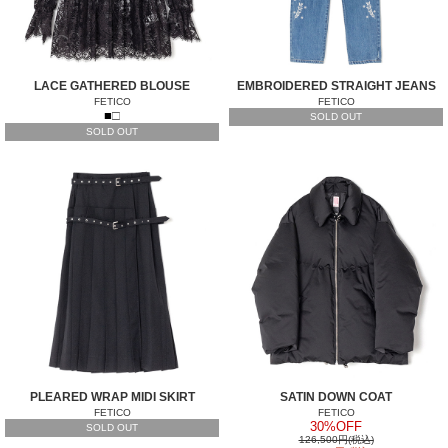
LACE GATHERED BLOUSE
EMBROIDERED STRAIGHT JEANS
FETICO
FETICO
■
□
SOLD OUT
SOLD OUT
PLEARED WRAP MIDI SKIRT
SATIN DOWN COAT
FETICO
FETICO
30%OFF
SOLD OUT
126,500円(税込)