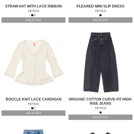
STRAW HAT WITH LACE RIBBON
PLEARED MINI SLIP DRESS
FETICO
FETICO
■
■
■
SOLD OUT
SOLD OUT
BOUCLE KNIT LACE CARDIGAN
ORGANIC COTTON CURVE-FIT HIGH-
RISE JEANS
FETICO
■
□
FETICO
■
SOLD OUT
SOLD OUT