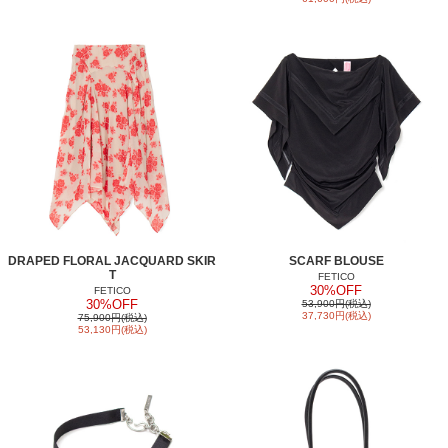
DRAPED FLORAL JACQUARD SKIR
SCARF BLOUSE
T
FETICO
30%OFF
FETICO
30%OFF
53,900円(税込)
37,730円(税込)
75,900円(税込)
53,130円(税込)