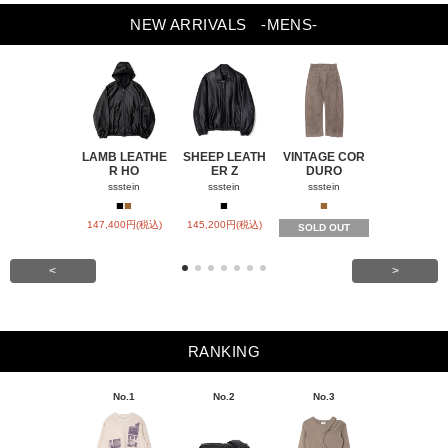
NEW ARRIVALS
-MENS-
LAMB LEATHE
SHEEP LEATH
VINTAGE COR
WINDFALL
R HO
ER Z
DURO
ACH
ssstein
ssstein
ssstein
visvim
■
■
■
■
■
147,400円(税込)
145,200円(税込)
SOLD OUT
SOLD OU
<
>
RANKING
No.1
No.2
No.3
No.4