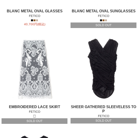
BLANC METAL OVAL GLASSES
BLANC METAL OVAL SUNGLASSES
FETICO
FETICO
■
■
■
■
■
■
40,700円(税込)
SOLD OUT
EMBROIDERED LACE SKIRT
SHEER GATHERED SLEEVELESS TO
P
FETICO
□
FETICO
SOLD OUT
SOLD OUT