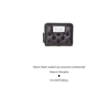
Glam Slam wallet zip around continental
Maison Margiela
■
124,300円(税込)