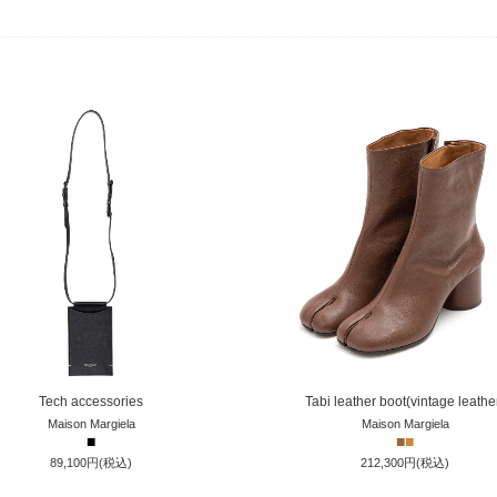
Tech accessories
Tabi leather boot(vintage leathe
Maison Margiela
Maison Margiela
■
■
■
89,100円(税込)
212,300円(税込)