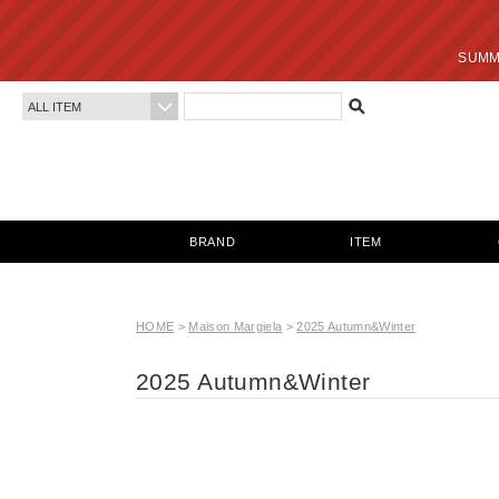
SUMMER SALE 最終
BRAND
ITEM
HOME
>
Maison Margiela
>
2025 Autumn&Winter
2025 Autumn&Winter