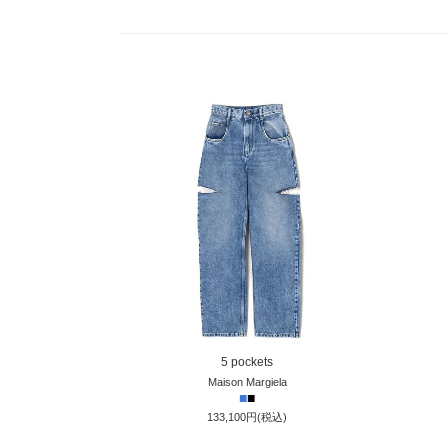
5 pockets
Maison Margiela
■
■
133,100円(税込)