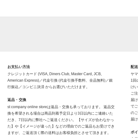
お支払い方法
配
クレジットカード (VISA, Diners Club, Master Card, JCB,
ヤマ
American Express)／代金引換 (代金引換手数料、全品無料)／銀
1回
行振込／コンビニ決済 からお選びいただけます。
けい
ご注
返品・交換
届け
でご
st company online storeは返品・交換も承っております。 返品交
のご
換を希望される場合は商品到着予定日より3日以内にご連絡いた
届け
だき、7日以内に弊社へご返送ください。 【サイズが合わなかっ
た】や【イメージが違った】などの理由でのご返品もお受けでき
ポ
ますが、ご返送頂く際の送料はお客様負担とさせて頂きます。